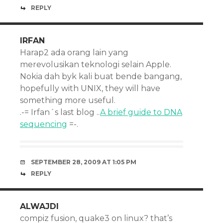
REPLY
IRFAN
Harap2 ada orang lain yang
merevolusikan teknologi selain Apple.
Nokia dah byk kali buat bende bangang,
hopefully with UNIX, they will have
something more useful.
.-= Irfan´s last blog ..
A brief guide to DNA
sequencing
=-.
SEPTEMBER 28, 2009 AT 1:05 PM
REPLY
ALWAJDI
compiz fusion, quake3 on linux? that’s