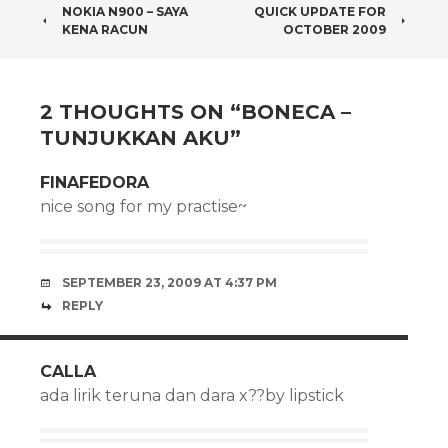
POST
NOKIA N900 – SAYA
QUICK UPDATE FOR
KENA RACUN
OCTOBER 2009
NAVIGATION
2 THOUGHTS ON “
BONECA –
TUNJUKKAN AKU
”
FINAFEDORA
nice song for my practise~
SEPTEMBER 23, 2009 AT 4:37 PM
REPLY
CALLA
ada lirik teruna dan dara x??by lipstick