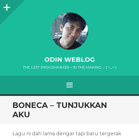
Sidebar
ODIN WEBLOG
THE L33T PR0GR4MM3R – IN THE MAKING … ('^_^')
MENU
SKIP
BONECA – TUNJUKKAN
TO
AKU
CONTENT
Lagu ni dah lama dengar tapi baru tergerak