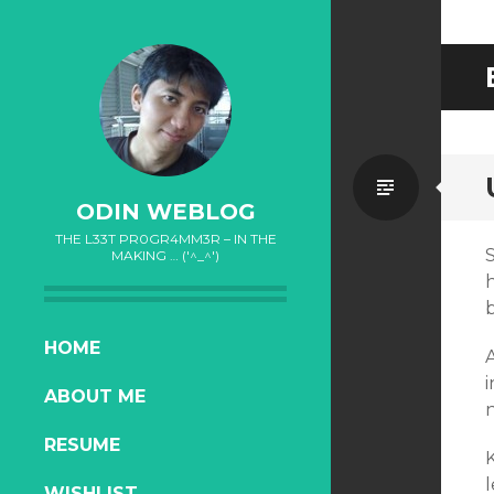
Standa
ODIN WEBLOG
THE L33T PR0GR4MM3R – IN THE
MAKING … ('^_^')
b
SKIP
HOME
TO
i
ABOUT ME
CONTENT
n
RESUME
WISHLIST