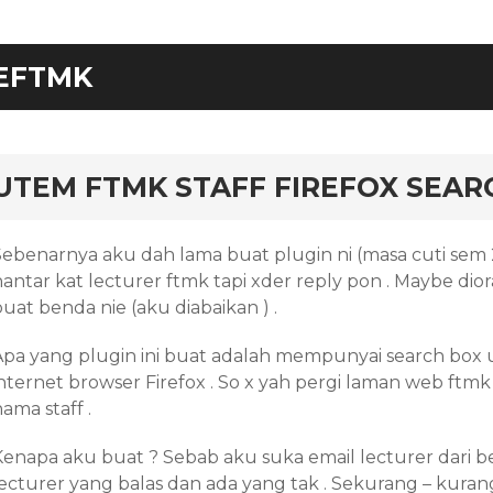
EFTMK
rd
UTEM FTMK STAFF FIREFOX SEAR
Sebenarnya aku dah lama buat plugin ni (masa cuti sem 
hantar kat lecturer ftmk tapi xder reply pon . Maybe di
uat benda nie (aku diabaikan ) .
Apa yang plugin ini buat adalah mempunyai search box u
nternet browser Firefox . So x yah pergi laman web ftmk p
ama staff .
Kenapa aku buat ? Sebab aku suka email lecturer dari be
lecturer yang balas dan ada yang tak . Sekurang – kurang