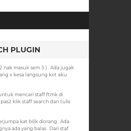
CH PLUGIN
2 nak masuk sem 3 ) . Ada jugak
orang x kesa langsung kot aku
ntuk mencari staff ftmk di
as2 klik staff search dan tulis
rjumpa kat bilik diorang . Ada
nya ada yang balas . Dari staf