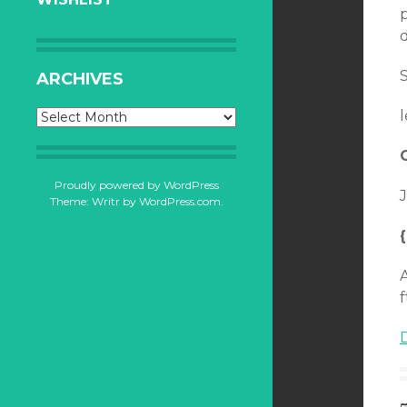
d
S
ARCHIVES
Archives
l
Proudly powered by WordPress
J
Theme: Writr by
WordPress.com
.
f