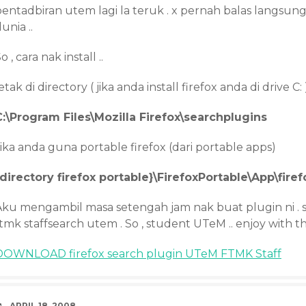
pentadbiran utem lagi la teruk . x pernah balas langsu
unia ..
o , cara nak install ..
etak di directory ( jika anda install firefox anda di drive C: 
C:\Program Files\Mozilla Firefox\searchplugins
ika anda guna portable firefox (dari portable apps)
{directory firefox portable}\FirefoxPortable\App\fire
Aku mengambil masa setengah jam nak buat plugin ni .
tmk staffsearch utem . So , student UTeM .. enjoy with t
DOWNLOAD firefox search plugin UTeM FTMK Staff
DATE
APRIL 18, 2008