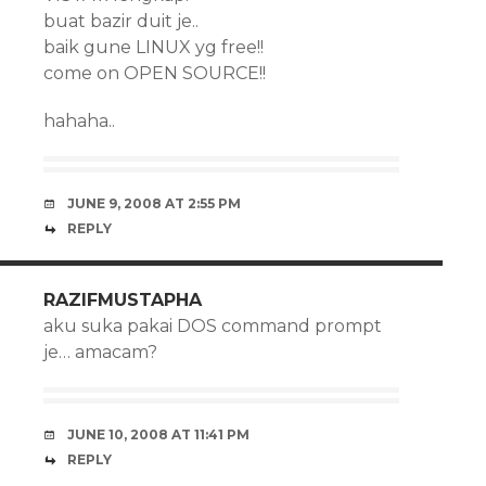
buat bazir duit je..
baik gune LINUX yg free!!
come on OPEN SOURCE!!
hahaha..
JUNE 9, 2008 AT 2:55 PM
REPLY
RAZIFMUSTAPHA
aku suka pakai DOS command prompt
je… amacam?
JUNE 10, 2008 AT 11:41 PM
REPLY