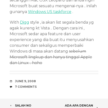
secanggih Mac OSX Leopard dan anda ingin
Microsoft buat sesuatu mengenai-nya .. inilah
gunanya
Windows US taskforce
.
With
Digg
style , ia akan list segala benda yg
agak kureng kt Vista .. Dengan cara ini ,
Microsoft sedar apa feature dan user
experience yang dia buat itu menyusahkan
consumer dan sekaligus memperbaiki
Windows di masa akan datang
sebelum
Microsoft lingkup dan hanya tinggal Apple
dan Linux .. hoho
DATE
JUNE 9, 2008
COMMENTS
7 COMMENTS
POST
SALAH NO
ADA APA DENGAN