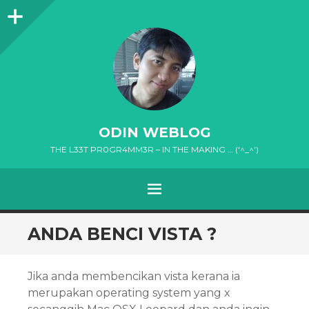
Sidebar
ODIN WEBLOG
THE L33T PR0GR4MM3R – IN THE MAKING … ('^_^')
MENU
SKIP
ANDA BENCI VISTA ?
TO
CONTENT
Jika anda membencikan vista kerana ia
merupakan operating system yang x