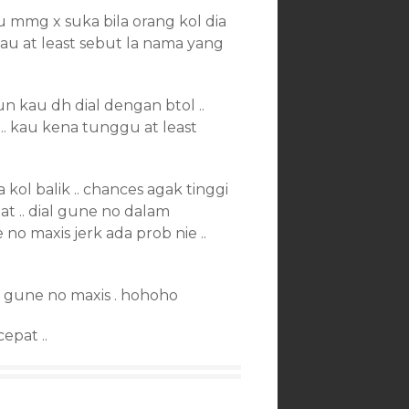
aku mmg x suka bila orang kol dia
atau at least sebut la nama yang
n kau dh dial dengan btol ..
.. kau kena tunggu at least
 kol balik .. chances agak tinggi
at .. dial gune no dalam
 no maxis jerk ada prob nie ..
 gune no maxis . hohoho
epat ..