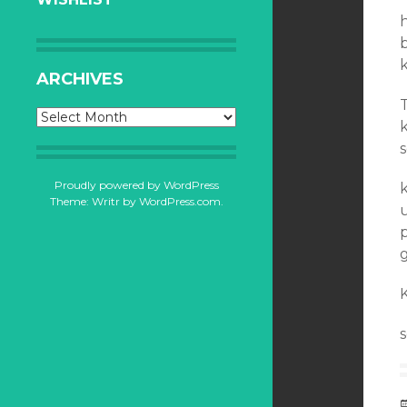
h
b
k
ARCHIVES
Archives
s
Proudly powered by WordPress
k
Theme: Writr by
WordPress.com
.
u
p
g
s