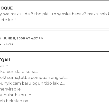
LOQUE
y ske maxis… da 8 thn pki… tp sy xske bapak2 maxis. sbb 
kete ke…!
JUNE 11, 2008 AT 4:37 PM
REPLY
TQAH
wa…~
aku pon slalu kena…
col2 sumo,tetba pompuan angkat…
bunyik cam baru bgun tido lak 2…
menyirap je…
huhuhuhuhu…~
eb bek slah no..