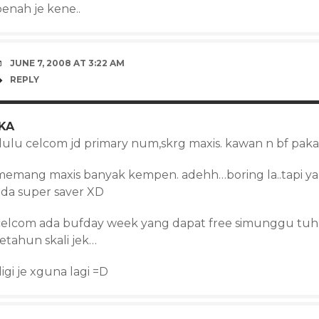
penah je kene..
JUNE 7, 2008 AT 3:22 AM
REPLY
IKA
dulu celcom jd primary num,skrg maxis. kawan n bf paka
memang maxis banyak kempen. adehh…boring la..tapi yan
ada super saver XD
celcom ada bufday week yang dapat free simunggu tuh t
etahun skali jek…
igi je xguna lagi =D