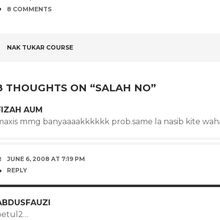
COMMENTS
8 COMMENTS
POST
NAK TUKAR COURSE
NAVIGATION
8 THOUGHTS ON “
SALAH NO
”
FIZAH AUM
maxis mmg banyaaaakkkkkk prob.same la nasib kite wah
JUNE 6, 2008 AT 7:19 PM
REPLY
ABDUSFAUZI
betul2…