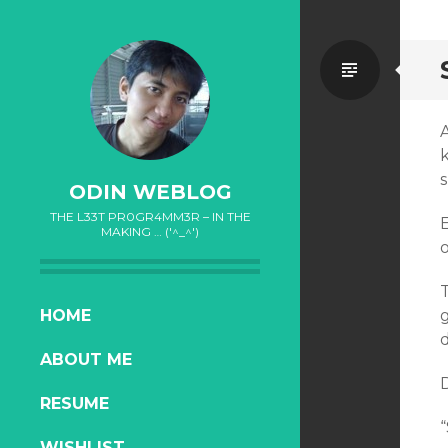
Standa
A
k
ODIN WEBLOG
THE L33T PR0GR4MM3R – IN THE
E
MAKING … ('^_^')
o
T
SKIP
HOME
g
TO
d
ABOUT ME
CONTENT
D
RESUME
“
WISHLIST