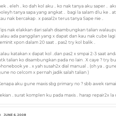
ek .. eleh .. ko dah kol aku .. ko nak tanya aku saper .. 
oleyh tanya sapa yang angkat .. bagi la salam dlu ke .. 
au nak bercakap . x pasal2x terus tanya Sape nie ..
Tips nak elakkan dari salah disambungkan talian walaupu
kalau ada panggilan yang x dapat dan kau nak cube lagi 
eminit xpon dalam 20 saat .. pas2 try kol balik ..
alau katakan x dapat kol ..dan pas2 x smpai 2-3 saat anda
tk talian ko disambungkan pada no lain . X caye ? try bu
honebook ye .. x yah susah2x dial manual .. (oh ya .. gune
une no celcom x pernah jadik salah talian )
Kenapa aku gune maxis sbg primary no ? sbb awek ramai
ekian .. surat komplen ku pada maxis .. harap repair2x la c
DATE
JUNE 6, 2008