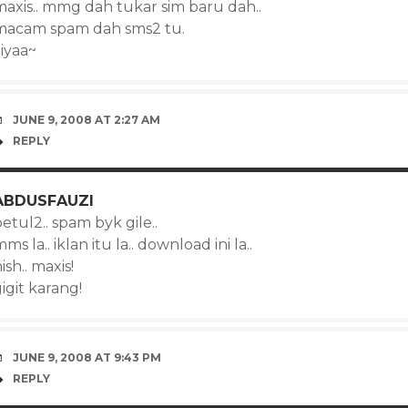
maxis.. mmg dah tukar sim baru dah..
macam spam dah sms2 tu.
iyaa~
JUNE 9, 2008 AT 2:27 AM
REPLY
ABDUSFAUZI
etul2.. spam byk gile..
ms la.. iklan itu la.. download ini la..
ish.. maxis!
igit karang!
JUNE 9, 2008 AT 9:43 PM
REPLY