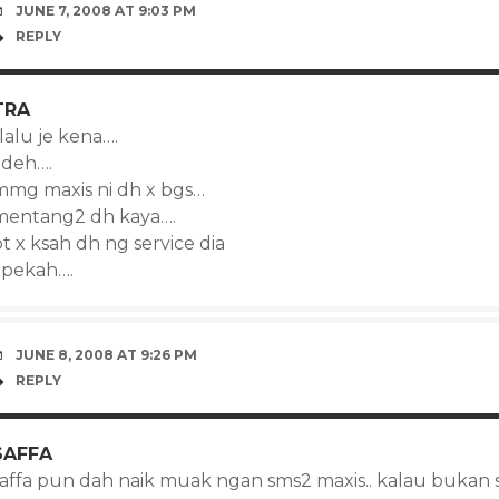
JUNE 7, 2008 AT 9:03 PM
REPLY
TRA
lalu je kena….
adeh….
mmg maxis ni dh x bgs…
mentang2 dh kaya….
t x ksah dh ng service dia
apekah….
JUNE 8, 2008 AT 9:26 PM
REPLY
SAFFA
saffa pun dah naik muak ngan sms2 maxis.. kalau bukan s