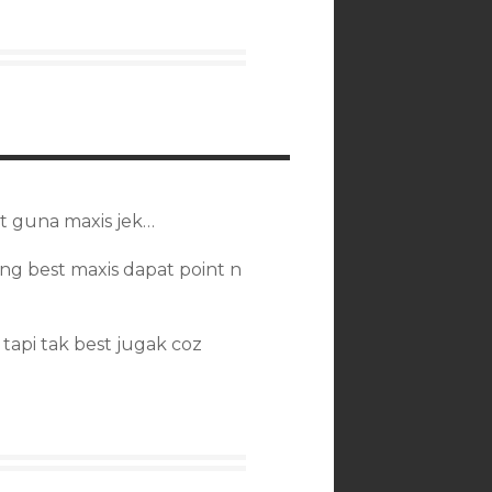
t guna maxis jek…
g best maxis dapat point n
api tak best jugak coz