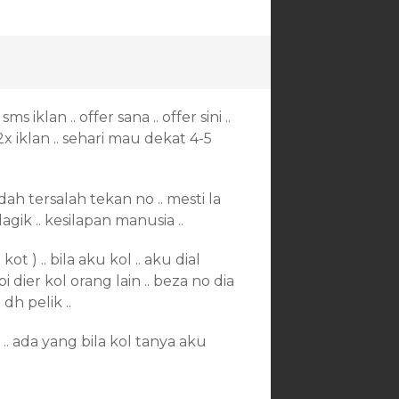
iklan .. offer sana .. offer sini ..
x iklan .. sehari mau dekat 4-5
 dah tersalah tekan no .. mesti la
agik .. kesilapan manusia ..
t ) .. bila aku kol .. aku dial
i dier kol orang lain .. beza no dia
dh pelik ..
l .. ada yang bila kol tanya aku