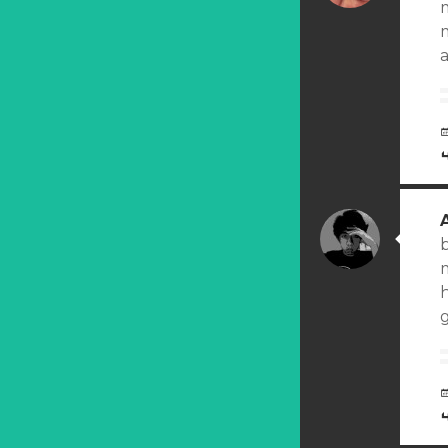
a
b
m
h
g