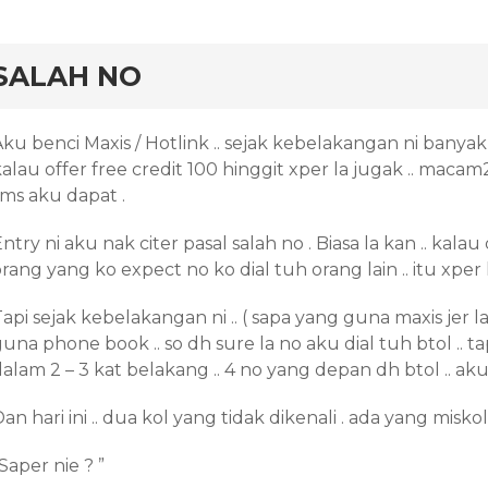
rd
SALAH NO
ku benci Maxis / Hotlink .. sejak kebelakangan ni banyak sms 
alau offer free credit 100 hinggit xper la jugak .. macam2
sms aku dapat .
ntry ni aku nak citer pasal salah no . Biasa la kan .. kalau
rang yang ko expect no ko dial tuh orang lain .. itu xper l
api sejak kebelakangan ni .. ( sapa yang guna maxis jer la ko
una phone book .. so dh sure la no aku dial tuh btol .. tap
alam 2 – 3 kat belakang .. 4 no yang depan dh btol .. aku 
an hari ini .. dua kol yang tidak dikenali . ada yang misko
Saper nie ? ”