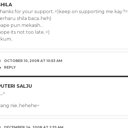
SHILA
thanks for your support..=)keep on supporting me kay?=
erharu shila baca..heh)
pape pun mekasih…
ope its not too late..=)
akum..
OCTOBER 10, 2008 AT 10:53 AM
REPLY
PUTERI SALJU
^_^
yang nie..hehehe~
DECEMBER 24, 2008 AT 2:35 AM