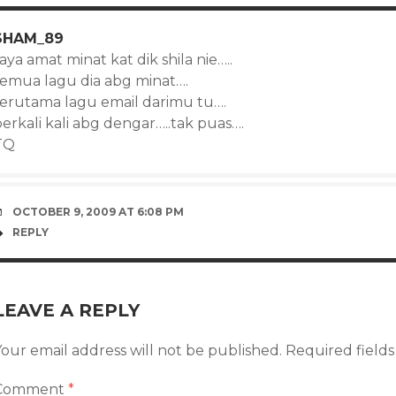
SHAM_89
aya amat minat kat dik shila nie…..
semua lagu dia abg minat….
terutama lagu email darimu tu….
erkali kali abg dengar…..tak puas….
TQ
OCTOBER 9, 2009 AT 6:08 PM
REPLY
LEAVE A REPLY
our email address will not be published.
Required field
Comment
*