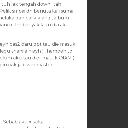
e tuh lak tengah down . tah
Pelik smpai dh berjuta kali suma
 melaka dan balik klang , album
nang citer banyak lagu dia aku
ebeyh pas2 baru dpt tau die masuk
agu shahila nieyh ) . hampeh tol
ebelum aku tau dier masuk OIAM )
ngin nak jadi
webmaster
 . Sebab aku x suka