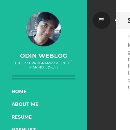
Standa
k
ODIN WEBLOG
THE L33T PR0GR4MM3R – IN THE
MAKING … ('^_^')
r
SKIP
HOME
TO
ABOUT ME
CONTENT
RESUME
WISHLIST