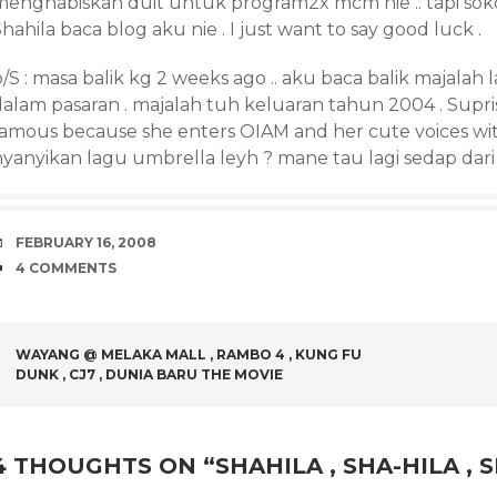
menghabiskan duit untuk program2x mcm nie .. tapi soko
hahila baca blog aku nie . I just want to say good luck .
/S : masa balik kg 2 weeks ago .. aku baca balik majalah
alam pasaran . majalah tuh keluaran tahun 2004 . Suprise
famous because she enters OIAM and her cute voices with 
nyanyikan lagu umbrella leyh ? mane tau lagi sedap dari 
DATE
FEBRUARY 16, 2008
COMMENTS
4 COMMENTS
POST
WAYANG @ MELAKA MALL , RAMBO 4 , KUNG FU
DUNK , CJ7 , DUNIA BARU THE MOVIE
NAVIGATION
4 THOUGHTS ON “
SHAHILA , SHA-HILA , S