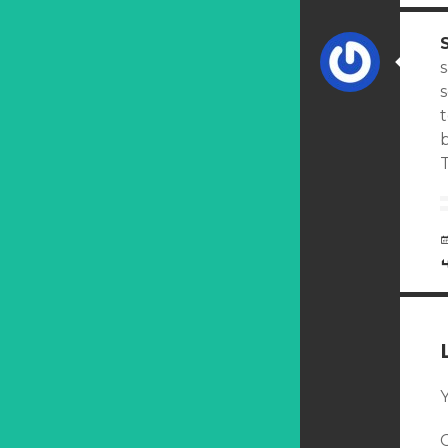
s
b
Y