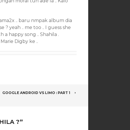
ngan moral tuh ade la .. Kalo
 lama2x .. baru nmpak album dia
 ? yeah .. me too .. I guess she
a happy song .. Shahila .
Marie Digby ke ..
GOOGLE ANDROID VS LIMO : PART 1
HILA ?
”