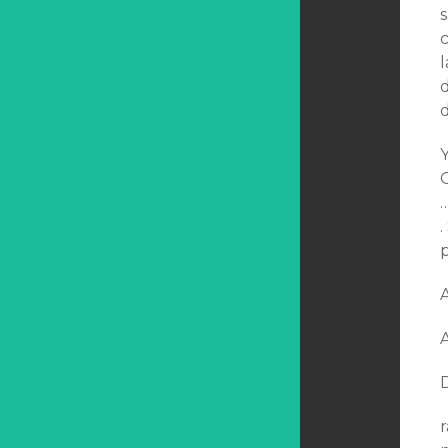
s
l
d
.
A