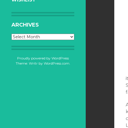
ARCHIVES
Archives
Proudly powered by WordPress
Theme: Writr by
WordPress.com
.
S
f
A
k
c