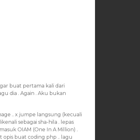
gar buat pertama kali dari
agu dia . Again . Aku bukan
image .. x jumpe langsung (kecuali
kenali sebagai sha-hila . lepas
r masuk OIAM (One In A Million) .
 opis buat coding php .. lagu