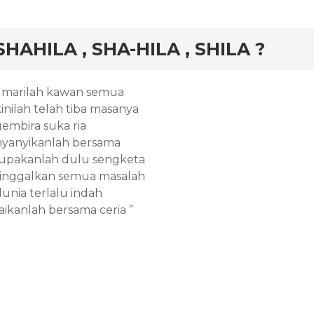
rd
SHAHILA , SHA-HILA , SHILA ?
” marilah kawan semua
inilah telah tiba masanya
gembira suka ria
nyanyikanlah bersama
lupakanlah dulu sengketa
tinggalkan semua masalah
dunia terlalu indah
aikanlah bersama ceria ”