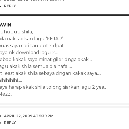
REPLY
AWIN
yuhuuuu shila,
ila nak siarkan lagu ‘KEJAR’…
puas saya cari tau but x dpat…
saya nk download lagu 2…
sebab kakak saya minat giler dnga akak…
lagu akak shila semua dia hafal…
t least akak shila sebaya dngan kakak saya….
ihihihihi….
aya harap akak shila tolong siarkan lagu 2 yea..
lezz..
APRIL 22, 2009 AT 5:39 PM
REPLY