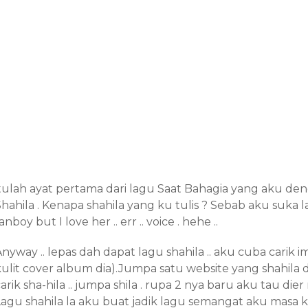
itulah ayat pertama dari lagu Saat Bahagia yang aku den
hahila . Kenapa shahila yang ku tulis ? Sebab aku suka l
anboy but I love her .. err .. voice . hehe ..
nyway .. lepas dah dapat lagu shahila .. aku cuba carik 
ulit cover album dia).Jumpa satu website yang shahila di
arik sha-hila .. jumpa shila . rupa 2 nya baru aku tau die
Lagu shahila la aku buat jadik lagu semangat aku masa kt