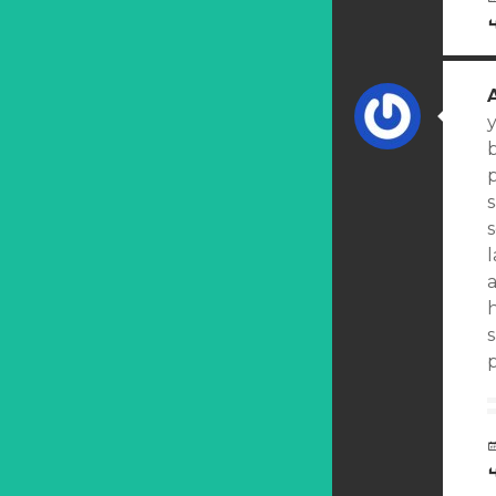
b
a
h
s
p