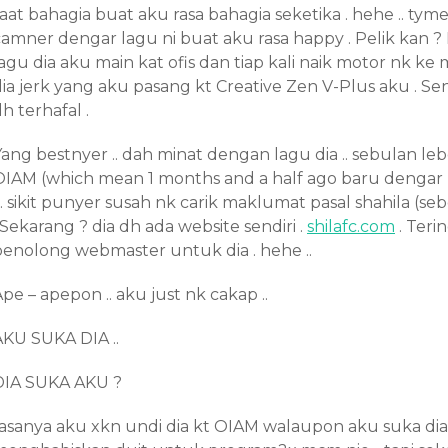
aat bahagia buat aku rasa bahagia seketika . hehe .. tym
camner dengar lagu ni buat aku rasa happy . Pelik kan ? 
agu dia aku main kat ofis dan tiap kali naik motor nk ke
dia jerk yang aku pasang kt Creative Zen V-Plus aku . Se
h terhafal .
Yang bestnyer .. dah minat dengan lagu dia .. sebulan l
OIAM (which mean 1 months and a half ago baru dengar l
… sikit punyer susah nk carik maklumat pasal shahila (s
 Sekarang ? dia dh ada website sendiri .
shilafc.com
. Teri
penolong webmaster untuk dia . hehe ..
pe – apepon .. aku just nk cakap ..
AKU SUKA DIA ..
DIA SUKA AKU ?
rasanya aku xkn undi dia kt OIAM walaupon aku suka dia