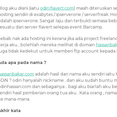
log aku disini (iaitu
odin.flavert.com
) masih diteruskan 
osting sendiri di exabytes / ipserverone / serverfreak. 
adalah ipserverone. Sangat laju dan terbukti semasa 
sesuatu dari server flavert selepas event Barcamp.
ebab nak ada hosting ini kerana jika ada project freelance
kerja aku , bolehlah mereka melihat di domain
hassanba
juga tidak kedekut untuk memberi ftp account kepada 
Ada apa pada nama ?
hassanbakar.com
adalah hasil dari nama aku sendiri iait
oDiN ? odin hanyalah nickname . dan aku sudah buntu m
odinhassan.com dan sebagainya .. bagi aku biarlah aku
endiri hasil pemberian orang tua aku . Kata orang , nama
ke mana-mana.
Akhir kata