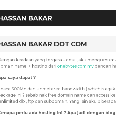
HASSAN BAKAR
rd
HASSAN BAKAR DOT COM
Dengan keadaan yang tergesa – gesa , aku mengumum
domain name + hosting dari
onebytes.com.my
dengan ha
Apa saya dapat ?
Space 500Mb dan unmetered bandwidth ( which is agak 
package ini ? sebab nak free domain name dan access 
nlimited db , ftp dan subdomain. Yang lain aku x berapa 
Kenapa perlu ada hosting ini ? Apa jadi dengan blog 