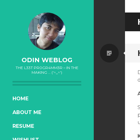
Standa
ODIN WEBLOG
THE L33T PR0GR4MM3R – IN THE
MAKING … ('^_^')
SKIP
HOME
TO
ABOUT ME
CONTENT
u
RESUME
WISHLIST