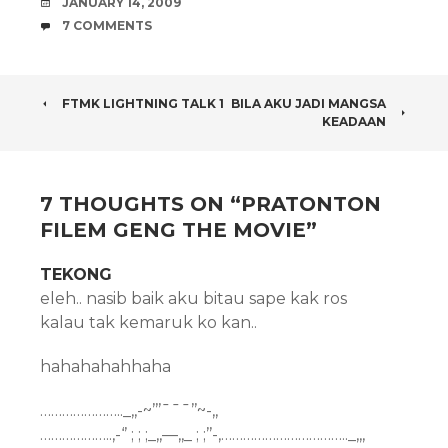
DATE
JANUARY 14, 2009
COMMENTS
7 COMMENTS
POST
FTMK LIGHTNING TALK 1
BILA AKU JADI MANGSA
KEADAAN
NAVIGATION
7 THOUGHTS ON “
PRATONTON
FILEM GENG THE MOVIE
”
TEKONG
eleh.. nasib baik aku bitau sape kak ros
kalau tak kemaruk ko kan..
hahahahahhaha
………………….._,,-~’’’¯¯¯’’~-,,
………………..,-‘’ ; ; ;_,,—,,_ ; ;’’-,…………………………….._,,,