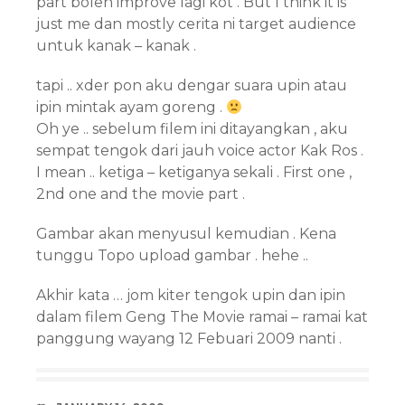
part boleh improve lagi kot . But I think it is
just me dan mostly cerita ni target audience
untuk kanak – kanak .
tapi .. xder pon aku dengar suara upin atau
ipin mintak ayam goreng .
Oh ye .. sebelum filem ini ditayangkan , aku
sempat tengok dari jauh voice actor Kak Ros .
I mean .. ketiga – ketiganya sekali . First one ,
2nd one and the movie part .
Gambar akan menyusul kemudian . Kena
tunggu Topo upload gambar . hehe ..
Akhir kata … jom kiter tengok upin dan ipin
dalam filem Geng The Movie ramai – ramai kat
panggung wayang 12 Febuari 2009 nanti .