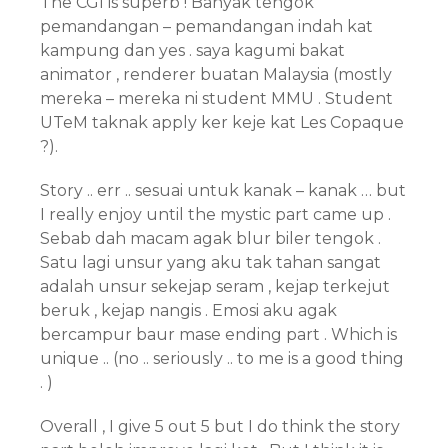
The CGI is superb ! Banyak tengok
pemandangan – pemandangan indah kat
kampung dan yes . saya kagumi bakat
animator , renderer buatan Malaysia (mostly
mereka – mereka ni student MMU . Student
UTeM taknak apply ker keje kat Les Copaque
?).
Story .. err .. sesuai untuk kanak – kanak … but
I really enjoy until the mystic part came up .
Sebab dah macam agak blur biler tengok .
Satu lagi unsur yang aku tak tahan sangat
adalah unsur sekejap seram , kejap terkejut
beruk , kejap nangis . Emosi aku agak
bercampur baur mase ending part . Which is
unique .. (no .. seriously .. to me is a good thing
. )
Overall , I give 5 out 5 but I do think the story