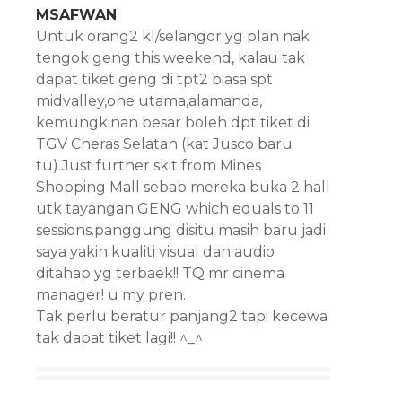
MSAFWAN
Untuk orang2 kl/selangor yg plan nak
tengok geng this weekend, kalau tak
dapat tiket geng di tpt2 biasa spt
midvalley,one utama,alamanda,
kemungkinan besar boleh dpt tiket di
TGV Cheras Selatan (kat Jusco baru
tu).Just further skit from Mines
Shopping Mall sebab mereka buka 2 hall
utk tayangan GENG which equals to 11
sessions.panggung disitu masih baru jadi
saya yakin kualiti visual dan audio
ditahap yg terbaek!! TQ mr cinema
manager! u my pren.
Tak perlu beratur panjang2 tapi kecewa
tak dapat tiket lagi!! ^_^