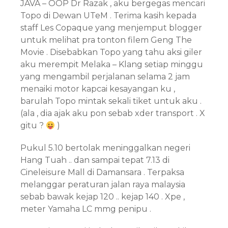
JAVA – OOP Dr Razak , aku bergegas mencari
Topo di Dewan UTeM . Terima kasih kepada
staff Les Copaque yang menjemput blogger
untuk melihat pra tonton filem Geng The
Movie . Disebabkan Topo yang tahu aksi giler
aku merempit Melaka – Klang setiap minggu
yang mengambil perjalanan selama 2 jam
menaiki motor kapcai kesayangan ku ,
barulah Topo mintak sekali tiket untuk aku .
(ala , dia ajak aku pon sebab xder transport . X
gitu ?
)
Pukul 5.10 bertolak meninggalkan negeri
Hang Tuah .. dan sampai tepat 7.13 di
Cineleisure Mall di Damansara . Terpaksa
melanggar peraturan jalan raya malaysia
sebab bawak kejap 120 .. kejap 140 . Xpe ,
meter Yamaha LC mmg penipu .