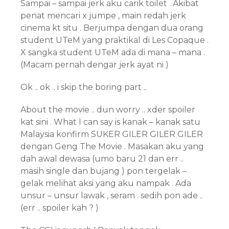
Sampai – sampai jerk aku carik toilet . Akibat
penat mencari x jumpe , main redah jerk
cinema kt situ . Berjumpa dengan dua orang
student UTeM yang praktikal di Les Copaque .
X sangka student UTeM ada di mana – mana .
(Macam pernah dengar jerk ayat ni )
Ok .. ok .. i skip the boring part ..
About the movie .. dun worry .. xder spoiler
kat sini . What I can say is kanak – kanak satu
Malaysia konfirm SUKER GILER GILER GILER
dengan Geng The Movie . Masakan aku yang
dah awal dewasa (umo baru 21 dan err ..
masih single dan bujang ) pon tergelak –
gelak melihat aksi yang aku nampak . Ada
unsur – unsur lawak , seram . sedih pon ade ..
(err .. spoiler kah ? )