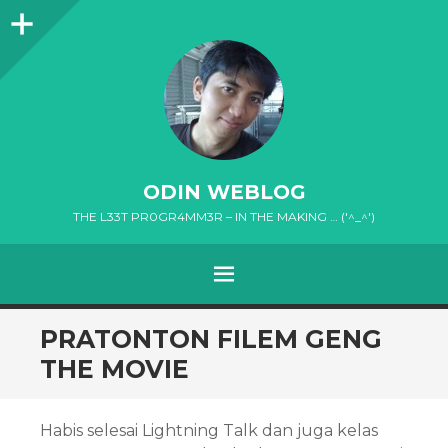
Sidebar
ODIN WEBLOG
THE L33T PR0GR4MM3R – IN THE MAKING … ('^_^')
MENU
SKIP
PRATONTON FILEM GENG
TO
THE MOVIE
CONTENT
Habis selesai Lightning Talk dan juga kelas