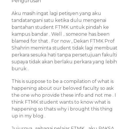
Pengurusan ”
Aku masih ingat lagi petisyen yang aku
tandatangani satu ketika dulu mengenai
bantahan student FTMK untuk pindah ke
kampus bandar . Well .. someone has been
blamed for that . For now , Dekan FTMK Prof
Shahrin meminta student tidak lagi membuat
perkara sesuka hati tanpa persetujuan fakulti
supaya tidak akan berlaku perkara yang lebih
buruk .
This is suppose to be a compilation of what is
happening about our beloved faculty so ask
the one who provide these info and not me . I
think FTMK student wants to know what is
happening so thats why i brought this thing
up in my blog .
Jujurnya , sebagai pelajar FTMK .. aku PAKSA