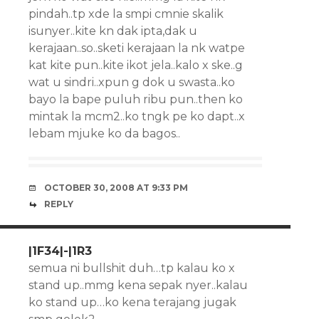
pindah..tp xde la smpi cmnie skalik
isunyer..kite kn dak ipta,dak u
kerajaan..so..sketi kerajaan la nk watpe
kat kite pun..kite ikot jela..kalo x ske..g
wat u sindri..xpun g dok u swasta..ko
bayo la bape puluh ribu pun..then ko
mintak la mcm2..ko tngk pe ko dapt..x
lebam mjuke ko da bagos..
OCTOBER 30, 2008 AT 9:33 PM
REPLY
|1F34|-|1R3
semua ni bullshit duh…tp kalau ko x
stand up..mmg kena sepak nyer..kalau
ko stand up…ko kena terajang jugak