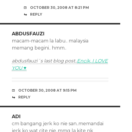
OCTOBER 30, 2008 AT 8:21 PM
REPLY
ABDUSFAUZI
macam-macam la labu.. malaysia
memang begini.. hmm..
abdusfauzi´s last blog post..
Encik, I LOVE
YOU ♥
OCTOBER 30, 2008 AT 9:15 PM
REPLY
ADI
cm bangang jerk ko nie san..memandai
jerk ko wat cite nie..mmg la kite nk