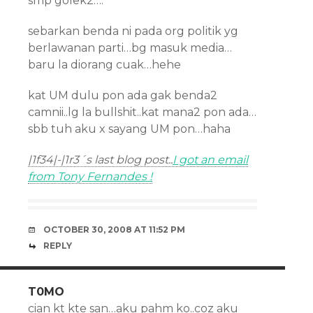
smp golek2….
sebarkan benda ni pada org politik yg
berlawanan parti…bg masuk media…
baru la diorang cuak…hehe
kat UM dulu pon ada gak benda2
camnii..lg la bullshit..kat mana2 pon ada…
sbb tuh aku x sayang UM pon…haha
|1f34|-|1r3´s last blog post..
I got an email
from Tony Fernandes !
OCTOBER 30, 2008 AT 11:52 PM
REPLY
T0MO
cian kt kte san…aku pahm ko..coz aku