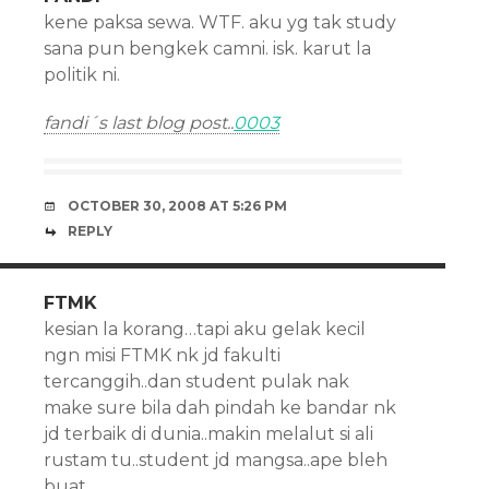
kene paksa sewa. WTF. aku yg tak study
sana pun bengkek camni. isk. karut la
politik ni.
fandi´s last blog post..
0003
OCTOBER 30, 2008 AT 5:26 PM
REPLY
FTMK
kesian la korang…tapi aku gelak kecil
ngn misi FTMK nk jd fakulti
tercanggih..dan student pulak nak
make sure bila dah pindah ke bandar nk
jd terbaik di dunia..makin melalut si ali
rustam tu..student jd mangsa..ape bleh
buat