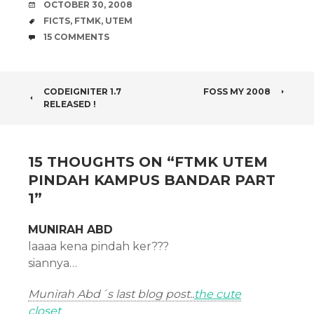
DATE
OCTOBER 30, 2008
TAGS
FICTS
,
FTMK
,
UTEM
COMMENTS
15 COMMENTS
POST
CODEIGNITER 1.7
FOSS MY 2008
RELEASED !
NAVIGATION
15 THOUGHTS ON “
FTMK UTEM
PINDAH KAMPUS BANDAR PART
1
”
MUNIRAH ABD
laaaa kena pindah ker???
siannya…
Munirah Abd´s last blog post..
the cute
closet