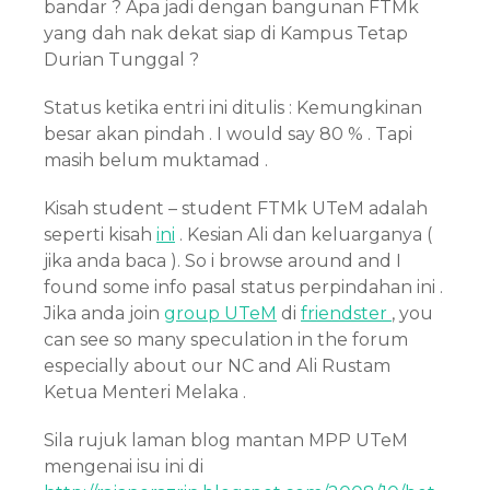
bandar ? Apa jadi dengan bangunan FTMk
yang dah nak dekat siap di Kampus Tetap
Durian Tunggal ?
Status ketika entri ini ditulis : Kemungkinan
besar akan pindah . I would say 80 % . Tapi
masih belum muktamad .
Kisah student – student FTMk UTeM adalah
seperti kisah
ini
. Kesian Ali dan keluarganya (
jika anda baca ). So i browse around and I
found some info pasal status perpindahan ini .
Jika anda join
group UTeM
di
friendster
, you
can see so many speculation in the forum
especially about our NC and Ali Rustam
Ketua Menteri Melaka .
Sila rujuk laman blog mantan MPP UTeM
mengenai isu ini di