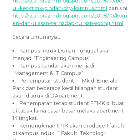
http://rajanorazrin.blogspot.com/2008/10/bet
ul-ker-ftmk-pindah-city-kampus.html
dan sini
http://rajanorazrin.blogspot.com/2008/10/kom
en-dan-ulasan-terhadap-tulisan-soong.html
Secara umumnya ..
Kampus Induk Durian Tunggal akan
menjadi “Engineering Campus”
Kampus bandar akan menjadi
“Management & IT Campus”
Penempatan student FTMk di Emerald
Park dan beberapa kecil bilangan student
akan duduk di
D’Apartment.
Penempatan tetap student FTMK di buat
di
tapak lama pasar besar melaka apartment
14 tingkat.
Kemungkinan IPTK akan produce 1 fakulti
di kampus induk . ” Fakulti Teknologi