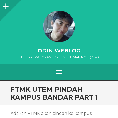
Sidebar
ODIN WEBLOG
THE L33T PR0GR4MM3R – IN THE MAKING … ('^_^')
MENU
SKIP
FTMK UTEM PINDAH
TO
KAMPUS BANDAR PART 1
CONTENT
Adakah FTMK akan pindah ke kampus