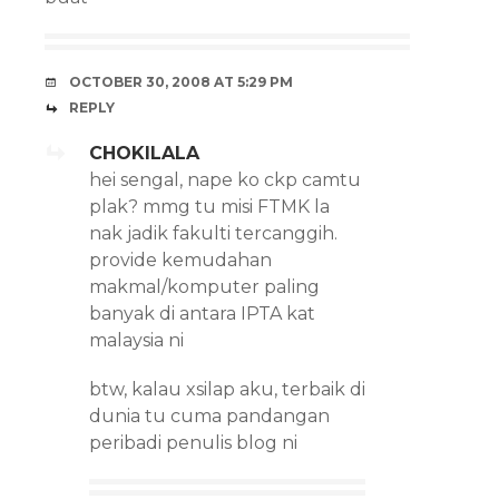
OCTOBER 30, 2008 AT 5:29 PM
REPLY
CHOKILALA
hei sengal, nape ko ckp camtu
plak? mmg tu misi FTMK la
nak jadik fakulti tercanggih.
provide kemudahan
makmal/komputer paling
banyak di antara IPTA kat
malaysia ni
btw, kalau xsilap aku, terbaik di
dunia tu cuma pandangan
peribadi penulis blog ni