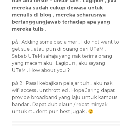
dan ada unsur – unsur lain . Lagipun , jika
mereka sudah cukup dewasa untuk
menulis di blog , mereka seharusnya
bertanggungjawab terhadap apa yang
mereka tulis .
p/s : Adding some disclaimer .. I do not want to
get sue .. atau pun di buang dari UTeM .
Sebab UTeM sahaja yang nak terima orang
yang macam aku . Lagipun , aku sayang
UTeM . How about you ?
p/s 2 : Pasal kebajikan pelajar tuh .. aku nak
wifi access . unthrottled . Hope Jaring dapat
provide broadband yang laju untuk kampus
bandar . Dapat duit elaun / rebat minyak
untuk student pun best jugak .