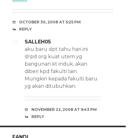
OCTOBER 30, 2008 AT 5:25 PM
REPLY
SALLEH05
aku baru dpt tahu hari ini
drpd org kuat utem yg
bangunan kt induk, akan
diberi kpd fakulti lain.
Mungkin kepada fakulti baru
yg akan ditubuhkan.
NOVEMBER 22, 2008 AT 9:43 PM
REPLY
FANDI