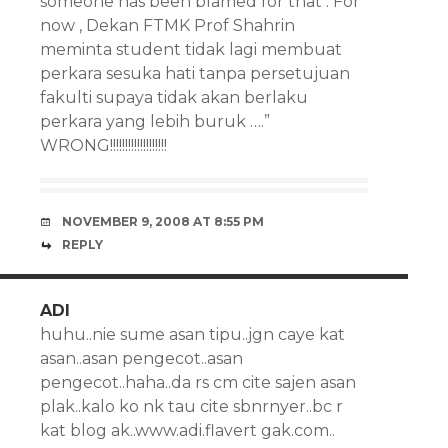
someone has been blamed for that . For
now , Dekan FTMK Prof Shahrin
meminta student tidak lagi membuat
perkara sesuka hati tanpa persetujuan
fakulti supaya tidak akan berlaku
perkara yang lebih buruk ….”
WRONG!!!!!!!!!!!!!!!!!!!
NOVEMBER 9, 2008 AT 8:55 PM
REPLY
ADI
huhu..nie sume asan tipu..jgn caye kat
asan..asan pengecot..asan
pengecot..haha..da rs cm cite sajen asan
plak..kalo ko nk tau cite sbnrnyer..bc r
kat blog ak..www.adi.flavert gak.com..