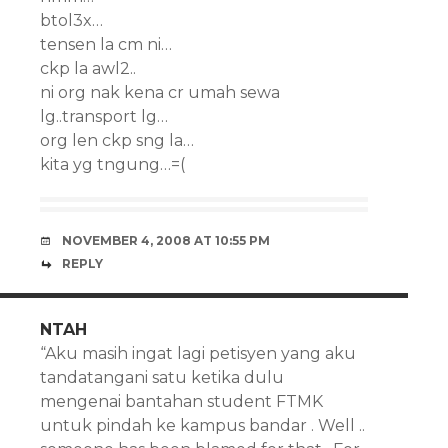
btol3x…
tensen la cm ni…
ckp la awl2..
ni org nak kena cr umah sewa
lg..transport lg…
org len ckp sng la…
kita yg tngung…=(
NOVEMBER 4, 2008 AT 10:55 PM
REPLY
NTAH
“Aku masih ingat lagi petisyen yang aku
tandatangani satu ketika dulu
mengenai bantahan student FTMK
untuk pindah ke kampus bandar . Well ..