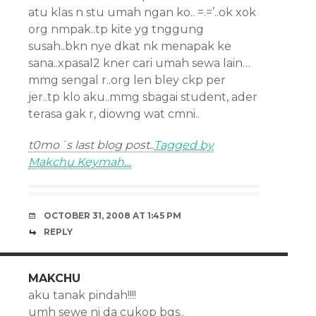
atu klas n stu umah ngan ko.. =.=’..ok xok
org nmpak..tp kite yg tnggung
susah..bkn nye dkat nk menapak ke
sana..xpasal2 kner cari umah sewa lain…
mmg sengal r..org len bley ckp per
jer..tp klo aku..mmg sbagai student, ader
terasa gak r, diowng wat cmni..
t0mo´s last blog post..
Tagged by
Makchu Keymah…
OCTOBER 31, 2008 AT 1:45 PM
REPLY
MAKCHU
aku tanak pindah!!!!
umh sewe ni da cukop bgs..