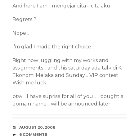
And here I am .. mengejar cita – cita aku ..
Regrets ?
Nope ..
I’m glad I made the right choice ..
Right now juggling with my works and
assignments .. and this saturday ada talk di K-
Ekonomi Melaka and Sunday .. VIP contest ..
Wish me luck ..
btw .. I have suprise for all of you .. I bought a
domain name .. will be announced later ..
DATE
AUGUST 20, 2008
COMMENTS
6 COMMENTS