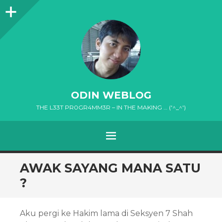
Sidebar
ODIN WEBLOG
THE L33T PR0GR4MM3R – IN THE MAKING … ('^_^')
MENU
SKIP
AWAK SAYANG MANA SATU
TO
?
CONTENT
Aku pergi ke Hakim lama di Seksyen 7 Shah