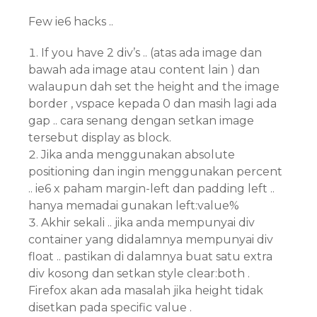
Few ie6 hacks ..
If you have 2 div’s .. (atas ada image dan
bawah ada image atau content lain ) dan
walaupun dah set the height and the image
border , vspace kepada 0 dan masih lagi ada
gap .. cara senang dengan setkan image
tersebut display as block.
Jika anda menggunakan absolute
positioning dan ingin menggunakan percent
.. ie6 x paham margin-left dan padding left ..
hanya memadai gunakan left:value%
Akhir sekali .. jika anda mempunyai div
container yang didalamnya mempunyai div
float .. pastikan di dalamnya buat satu extra
div kosong dan setkan style clear:both .
Firefox akan ada masalah jika height tidak
disetkan pada specific value .