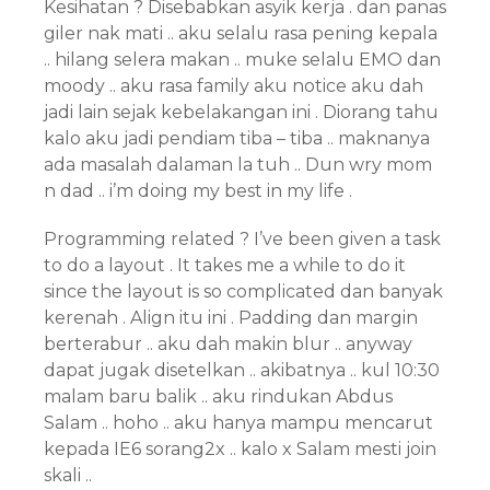
Kesihatan ? Disebabkan asyik kerja . dan panas
giler nak mati .. aku selalu rasa pening kepala
.. hilang selera makan .. muke selalu EMO dan
moody .. aku rasa family aku notice aku dah
jadi lain sejak kebelakangan ini . Diorang tahu
kalo aku jadi pendiam tiba – tiba .. maknanya
ada masalah dalaman la tuh .. Dun wry mom
n dad .. i’m doing my best in my life .
Programming related ? I’ve been given a task
to do a layout . It takes me a while to do it
since the layout is so complicated dan banyak
kerenah . Align itu ini . Padding dan margin
berterabur .. aku dah makin blur .. anyway
dapat jugak disetelkan .. akibatnya .. kul 10:30
malam baru balik .. aku rindukan Abdus
Salam .. hoho .. aku hanya mampu mencarut
kepada IE6 sorang2x .. kalo x Salam mesti join
skali ..