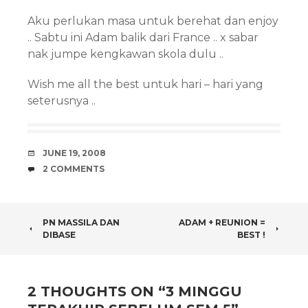
Aku perlukan masa untuk berehat dan enjoy
.. Sabtu ini Adam balik dari France .. x sabar
nak jumpe kengkawan skola dulu ..
Wish me all the best untuk hari – hari yang
seterusnya ..
DATE
JUNE 19, 2008
COMMENTS
2 COMMENTS
POST
PN MASSILA DAN
ADAM + REUNION =
DIBASE
BEST !
NAVIGATION
2 THOUGHTS ON “
3 MINGGU