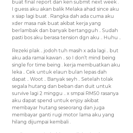
buat final report dan ken submit next week .
I guess aku akan balik Melaka ahad since aku
x siap lagi buat . Rangka dah ada cuma aku
xder masa nak buat akibat kerja yang
berlambak dan banyak bertangguh .. Sudah
pasti bos aku berasa tension dgn aku .. Huhu ..
Rezeki plak .. jodoh tuh masih x ada lagi .. but
aku ada ramai kawan .. so I don’t mind being
single for time being . kerja membuatkan aku
leka .. Cek untuk elaun bulan lepas dah
dapat .. Woot .. Banyak seyh .. Setelah tolak
segala hutang dan beban dan duit untuk
survive lagi 2 minggu .. x smpai RM50 rasanya
aku dapat spend untuk enjoy akibat
membayar hutang seseorang dan juga
membayar ganti rugi motor lama aku yang
hilang dijumpai kembali .