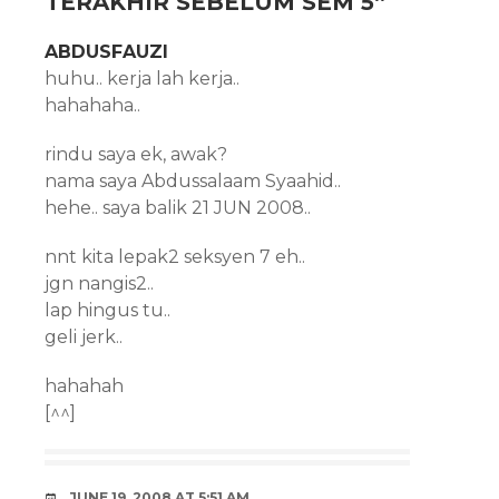
TERAKHIR SEBELUM SEM 5
”
ABDUSFAUZI
huhu.. kerja lah kerja..
hahahaha..
rindu saya ek, awak?
nama saya Abdussalaam Syaahid..
hehe.. saya balik 21 JUN 2008..
nnt kita lepak2 seksyen 7 eh..
jgn nangis2..
lap hingus tu..
geli jerk..
hahahah
[^^]
JUNE 19, 2008 AT 5:51 AM