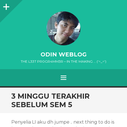
Sidebar
ODIN WEBLOG
THE L33T PR0GR4MM3R – IN THE MAKING … ('^_^')
MENU
SKIP
3 MINGGU TERAKHIR
TO
SEBELUM SEM 5
CONTENT
Penyelia LI aku dh jumpe .. next thing to do is