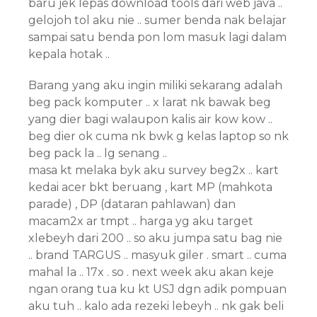
baru jek lepas download tools dari web java ..
gelojoh tol aku nie .. sumer benda nak belajar
sampai satu benda pon lom masuk lagi dalam
kepala hotak ..
Barang yang aku ingin miliki sekarang adalah
beg pack komputer .. x larat nk bawak beg
yang dier bagi walaupon kalis air kow kow ..
beg dier ok cuma nk bwk g kelas laptop so nk
beg pack la .. lg senang ..
masa kt melaka byk aku survey beg2x .. kart
kedai acer bkt beruang , kart MP (mahkota
parade) , DP (dataran pahlawan) dan
macam2x ar tmpt .. harga yg aku target
xlebeyh dari 200 .. so aku jumpa satu bag nie
.. brand TARGUS .. masyuk giler . smart .. cuma
mahal la .. 17x . so . next week aku akan keje
ngan orang tua ku kt USJ dgn adik pompuan
aku tuh .. kalo ada rezeki lebeyh .. nk gak beli