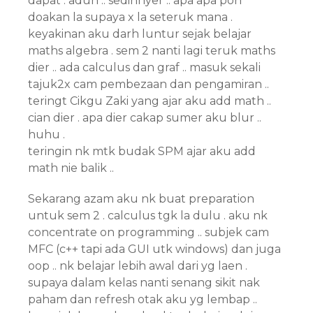
dapat . aduh .. sedihnyer .. apa apa pon
doakan la supaya x la seteruk mana .
keyakinan aku darh luntur sejak belajar
maths algebra . sem 2 nanti lagi teruk maths
dier .. ada calculus dan graf .. masuk sekali
tajuk2x cam pembezaan dan pengamiran ..
teringt Cikgu Zaki yang ajar aku add math ..
cian dier . apa dier cakap sumer aku blur ..
huhu .
teringin nk mtk budak SPM ajar aku add
math nie balik ..
Sekarang azam aku nk buat preparation
untuk sem 2 . calculus tgk la dulu . aku nk
concentrate on programming .. subjek cam
MFC (c++ tapi ada GUI utk windows) dan juga
oop .. nk belajar lebih awal dari yg laen .
supaya dalam kelas nanti senang sikit nak
paham dan refresh otak aku yg lembap ..