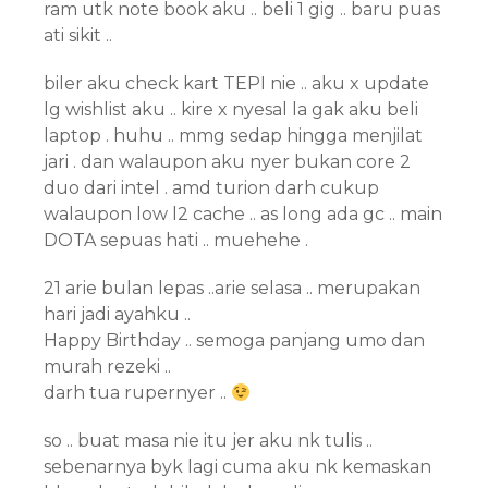
ram utk note book aku .. beli 1 gig .. baru puas
ati sikit ..
biler aku check kart TEPI nie .. aku x update
lg wishlist aku .. kire x nyesal la gak aku beli
laptop . huhu .. mmg sedap hingga menjilat
jari . dan walaupon aku nyer bukan core 2
duo dari intel . amd turion darh cukup
walaupon low l2 cache .. as long ada gc .. main
DOTA sepuas hati .. muehehe .
21 arie bulan lepas ..arie selasa .. merupakan
hari jadi ayahku ..
Happy Birthday .. semoga panjang umo dan
murah rezeki ..
darh tua rupernyer ..
so .. buat masa nie itu jer aku nk tulis ..
sebenarnya byk lagi cuma aku nk kemaskan