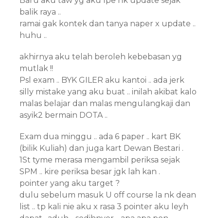
Baru aku taw yg aku lpe nk update sejak
balik raya ..
ramai gak kontek dan tanya naper x update ..
huhu ..
akhirnya aku telah beroleh kebebasan yg
mutlak !!
Psl exam .. BYK GILER aku kantoi .. ada jerk
silly mistake yang aku buat .. inilah akibat kalo
malas belajar dan malas mengulangkaji dan
asyik2 bermain DOTA ..
Exam dua minggu .. ada 6 paper .. kart BK
(bilik Kuliah) dan juga kart Dewan Bestari .
1St tyme merasa mengambil periksa sejak
SPM .. kire periksa besar jgk lah kan .
pointer yang aku target ?
dulu sebelum masuk U off course la nk dean
list .. tp kali nie aku x rasa 3 pointer aku leyh