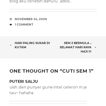
blog aku terlebih dahulu ..adios ..
DATE
NOVEMBER 24, 2006
COMMENTS
1 COMMENT
POST
HARI PALING SUKAR DI
SEM 2 BERMULA ..
KUTKM
SELAMAT HARI RAYA
NAVIGATION
HAJI !!!
ONE THOUGHT ON “
CUTI SEM 1
”
PUTERI SALJU
uish..den punyer gune intel celeron m je
tau~ hahaha