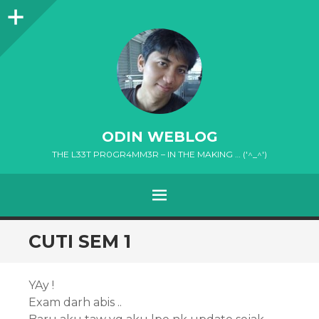
Sidebar
ODIN WEBLOG
THE L33T PR0GR4MM3R – IN THE MAKING … ('^_^')
MENU
SKIP
CUTI SEM 1
TO
CONTENT
YAy !
Exam darh abis ..