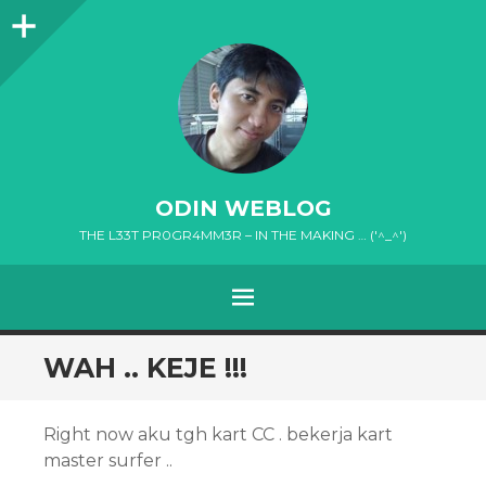
Sidebar
ODIN WEBLOG
THE L33T PR0GR4MM3R – IN THE MAKING … ('^_^')
MENU
SKIP
WAH .. KEJE !!!
TO
CONTENT
Right now aku tgh kart CC . bekerja kart
master surfer ..