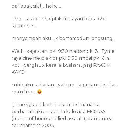
gaji agak sikit .. hehe ..
erm .. rasa borink plak melayan budak2x
sabah nie .
menyampah aku .. x bertamadun langsung ..
Well .. keje start pkl 9:30 n abish pkl 3 . Tyme
raya cine nie plak dr pkl 9:30 smpai pkl 6 la
kot .. pergh .. x kesa la boshan . janji PAKCIK
KAYO !
rutin aku seharian .. vakum , jaga kaunter dan
main free .
game yg ada kart sini suma x menarik
perhatian aku .. Laen la kalo ada MOHAA
(medal of honour allied assault) atau unreal
tournament 2003 .