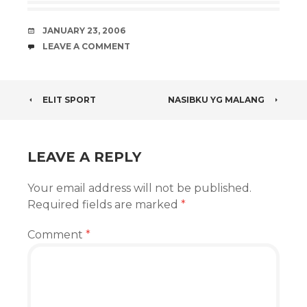
DATE
JANUARY 23, 2006
COMMENTS
LEAVE A COMMENT
POST
ELIT SPORT
NASIBKU YG MALANG
NAVIGATION
LEAVE A REPLY
Your email address will not be published.
Required fields are marked
*
Comment
*