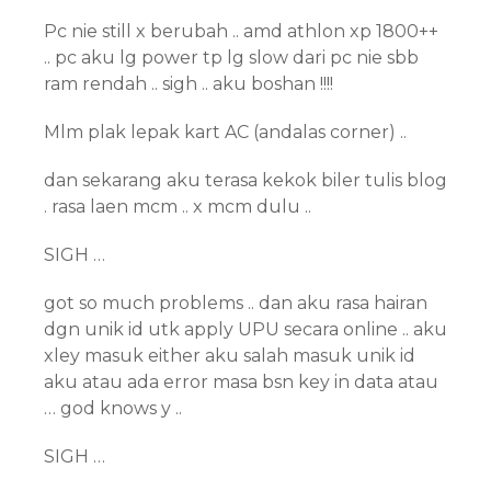
Pc nie still x berubah .. amd athlon xp 1800++
.. pc aku lg power tp lg slow dari pc nie sbb
ram rendah .. sigh .. aku boshan !!!!
Mlm plak lepak kart AC (andalas corner) ..
dan sekarang aku terasa kekok biler tulis blog
. rasa laen mcm .. x mcm dulu ..
SIGH …
got so much problems .. dan aku rasa hairan
dgn unik id utk apply UPU secara online .. aku
xley masuk either aku salah masuk unik id
aku atau ada error masa bsn key in data atau
… god knows y ..
SIGH …