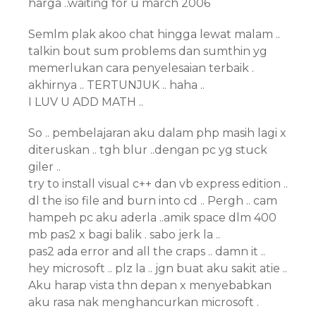
harga ..waiting for u march 2006
Semlm plak akoo chat hingga lewat malam ..
talkin bout sum problems dan sumthin yg
memerlukan cara penyelesaian terbaik .
akhirnya .. TERTUNJUK .. haha ..
I LUV U ADD MATH ..
So .. pembelajaran aku dalam php masih lagi x
diteruskan .. tgh blur ..dengan pc yg stuck
giler ..
try to install visual c++ dan vb express edition ..
dl the iso file and burn into cd .. Pergh .. cam
hampeh pc aku aderla ..amik space dlm 400
mb pas2 x bagi balik . sabo jerk la ..
pas2 ada error and all the craps .. damn it ..
hey microsoft .. plz la .. jgn buat aku sakit atie ..
Aku harap vista thn depan x menyebabkan
aku rasa nak menghancurkan microsoft .