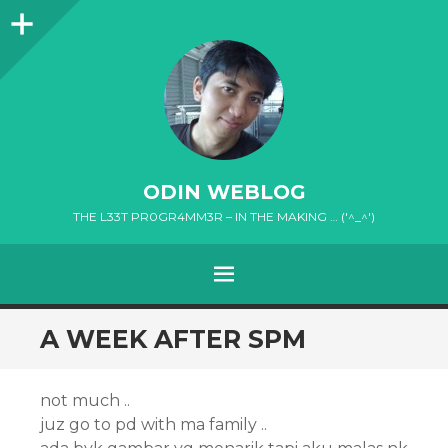
Sidebar
ODIN WEBLOG
THE L33T PR0GR4MM3R – IN THE MAKING … ('^_^')
MENU
SKIP
A WEEK AFTER SPM
TO
CONTENT
not much ..
juz go to pd with ma family ..