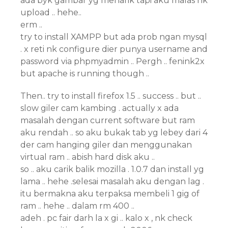
ada byk gambar yg menarik tapi aku malas nk
upload .. hehe..
erm ..
try to install XAMPP but ada prob ngan mysql
. x reti nk configure dier punya username and
password via phpmyadmin .. Pergh .. fenink2x
but apache is running though ..
Then.. try to install firefox 1.5 .. success .. but ..
slow giler cam kambing . actually x ada
masalah dengan current software but ram
aku rendah .. so aku bukak tab yg lebey dari 4
der cam hanging giler dan menggunakan
virtual ram .. abish hard disk aku ..
so .. aku carik balik mozilla . 1.0.7 dan install yg
lama .. hehe .selesai masalah aku dengan lag .
itu bermakna aku terpaksa membeli 1 gig of
ram .. hehe .. dalam rm 400 ..
adeh . pc fair darh la x gi .. kalo x , nk check