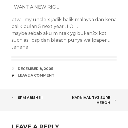
I WANT A NEW RIG ..
btw .. my uncle x jadik balik malaysia dan kena
balik bulan 5 next year . LOL .
maybe sebab aku mintak yg bukan2x kot
such as . psp dan bleach punya wallpaper ..
tehehe
DATE
DECEMBER 8, 2005
COMMENTS
LEAVE A COMMENT
POST
SPM ABISH !!!
KARNIVAL TV3 SURE
HEBOH
NAVIGATION
LEAVE A REPLY