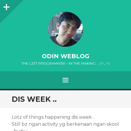
Sidebar
ODIN WEBLOG
THE L33T PR0GR4MM3R – IN THE MAKING … ('^_^')
MENU
SKIP
DIS WEEK ..
TO
CONTENT
Lotz of things happening dis week ..
Still bz ngan activity yg berkenaan ngan skool