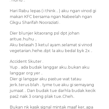
. huhu ..
Hari Rabu lepas ( i think .. ) aku ngan vinod gi
makan KFC bersama ngan Nabeelah ngan
Cikgu Sharifah Nooraziati .
Dier blunjer kitaorang psl dpt johan
aritue..huhu ..
Aku belasah 3 ketul ayam..selamat si vinod
vegetarian..hehe..dpt la aku bedal byk 2x ..
Accident Skuter .
Yup .. ada budak langgar aku..bukan aku
langgar org yer ..
Dier gi langgar aku pastue wat tatau
jerk..terus blah .. tyme tue aku gi semayang
jumaat .. Dan budak tue darhla budak kecik
pas2 naik 3 orang plak tue..Cheh..
Bukan nk kasik signal mintak maaf ker, apa