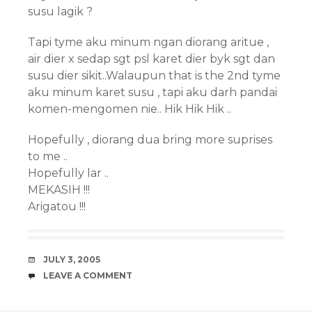
susu lagik ?
Tapi tyme aku minum ngan diorang aritue ,
air dier x sedap sgt psl karet dier byk sgt dan
susu dier sikit..Walaupun that is the 2nd tyme
aku minum karet susu , tapi aku darh pandai
komen-mengomen nie.. Hik Hik Hik ..
Hopefully , diorang dua bring more suprises
to me ..
Hopefully lar ..
MEKASIH !!!
Arigatou !!!
DATE
JULY 3, 2005
COMMENTS
LEAVE A COMMENT