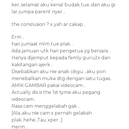
ker..selamat aku kenal budak tue..dan aku gi
lar jumpa parent nyer ..
the conslusion ? x yah ar cakap ..
Erm ..
hari jumaat mlm tue plak ..
Ada jamuan utk hari pengetua yg bersara ..
Hanya dijemput kepada femly guru2x dan
kakitangan ajerk ..
Disebabkan aku nie anak cikgu , aku pon
menebalkan muka dtg dengan satu tugas..
AMIK GAMBAR pakai videocam ..
Actually dis is the 1st tyme aku pegang
videocam..
Rasa cam menggelabah gak ..
[Ala..aku nie cam x pernah gelabah
plak..hehe..Tau xper ..]
Herm ..