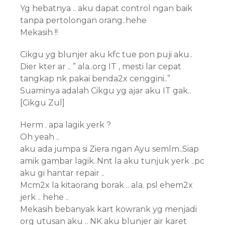
Yg hebatnya .. aku dapat control ngan baik
tanpa pertolongan orang..hehe
Mekasih !!
Cikgu yg blunjer aku kfc tue pon puji aku..
Dier kter ar .. ” ala..org IT , mesti lar cepat
tangkap nk pakai benda2x cenggini..”
Suaminya adalah Cikgu yg ajar aku IT gak..
[Cikgu Zul]
Herm . apa lagik yerk ?
Oh yeah ..
aku ada jumpa si Ziera ngan Ayu semlm..Siap
amik gambar lagik..Nnt la aku tunjuk yerk ..pc
aku gi hantar repair ..
Mcm2x la kitaorang borak .. ala. psl ehem2x
jerk .. hehe ..
Mekasih bebanyak kart kowrank yg menjadi
org utusan aku .. NK aku blunjer air karet