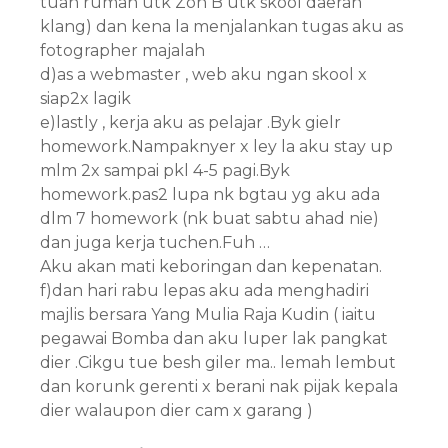
tuan rumah utk Zon B utk skool daerah
klang) dan kena la menjalankan tugas aku as
fotographer majalah
d)as a webmaster , web aku ngan skool x
siap2x lagik
e)lastly , kerja aku as pelajar .Byk gielr
homework.Nampaknyer x ley la aku stay up
mlm 2x sampai pkl 4-5 pagi.Byk
homework.pas2 lupa nk bgtau yg aku ada
dlm 7 homework (nk buat sabtu ahad nie)
dan juga kerja tuchen.Fuh …
Aku akan mati keboringan dan kepenatan.
f)dan hari rabu lepas aku ada menghadiri
majlis bersara Yang Mulia Raja Kudin ( iaitu
pegawai Bomba dan aku luper lak pangkat
dier .Cikgu tue besh giler ma.. lemah lembut
dan korunk gerenti x berani nak pijak kepala
dier walaupon dier cam x garang )