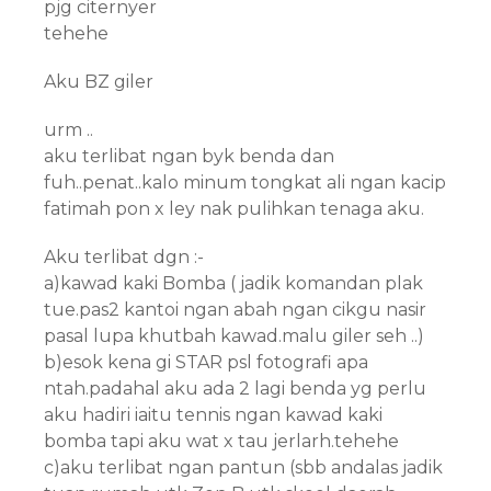
pjg citernyer
tehehe
Aku BZ giler
urm ..
aku terlibat ngan byk benda dan
fuh..penat..kalo minum tongkat ali ngan kacip
fatimah pon x ley nak pulihkan tenaga aku.
Aku terlibat dgn :-
a)kawad kaki Bomba ( jadik komandan plak
tue.pas2 kantoi ngan abah ngan cikgu nasir
pasal lupa khutbah kawad.malu giler seh ..)
b)esok kena gi STAR psl fotografi apa
ntah.padahal aku ada 2 lagi benda yg perlu
aku hadiri iaitu tennis ngan kawad kaki
bomba tapi aku wat x tau jerlarh.tehehe
c)aku terlibat ngan pantun (sbb andalas jadik