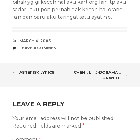
pihak yg gi kecoh hal aku kart org lain..tp aku
sedar , aku pon pernah gak kecoh hal orang
lain dan baru aku teringat satu ayat nie..
DATE
MARCH 4, 2005
COMMENTS
LEAVE A COMMENT
POST
ASTERISK LYRICS
CHEH .. L .. J-DORAMA ..
UNWELL
NAVIGATION
LEAVE A REPLY
Your email address will not be published.
Required fields are marked
*
Comment
*