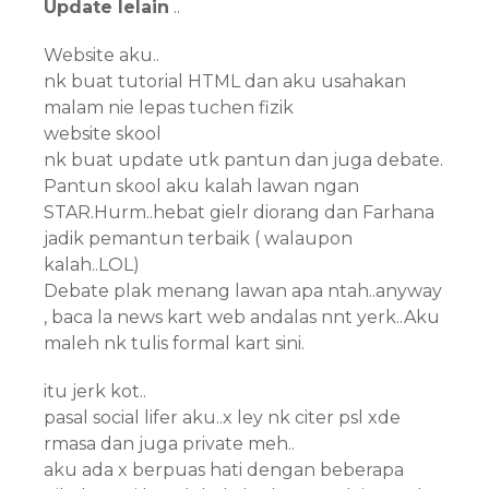
Update lelain
..
Website aku..
nk buat tutorial HTML dan aku usahakan
malam nie lepas tuchen fizik
website skool
nk buat update utk pantun dan juga debate.
Pantun skool aku kalah lawan ngan
STAR.Hurm..hebat gielr diorang dan Farhana
jadik pemantun terbaik ( walaupon
kalah..LOL)
Debate plak menang lawan apa ntah..anyway
, baca la news kart web andalas nnt yerk..Aku
maleh nk tulis formal kart sini.
itu jerk kot..
pasal social lifer aku..x ley nk citer psl xde
rmasa dan juga private meh..
aku ada x berpuas hati dengan beberapa