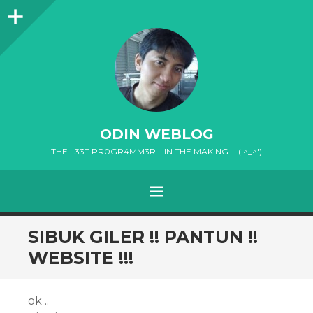
Sidebar
ODIN WEBLOG
THE L33T PR0GR4MM3R – IN THE MAKING … ('^_^')
MENU
SKIP
SIBUK GILER !! PANTUN !!
TO
WEBSITE !!!
CONTENT
ok ..