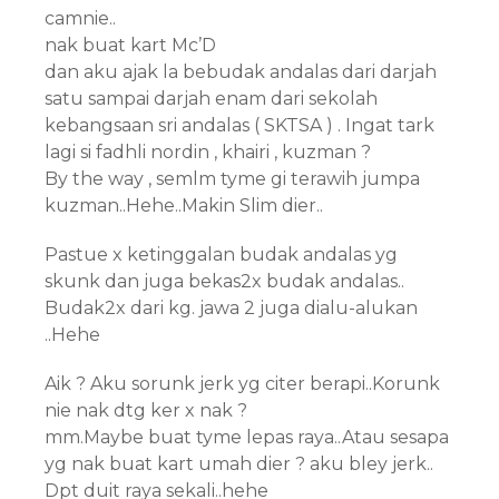
camnie..
nak buat kart Mc’D
dan aku ajak la bebudak andalas dari darjah
satu sampai darjah enam dari sekolah
kebangsaan sri andalas ( SKTSA ) . Ingat tark
lagi si fadhli nordin , khairi , kuzman ?
By the way , semlm tyme gi terawih jumpa
kuzman..Hehe..Makin Slim dier..
Pastue x ketinggalan budak andalas yg
skunk dan juga bekas2x budak andalas..
Budak2x dari kg. jawa 2 juga dialu-alukan
..Hehe
Aik ? Aku sorunk jerk yg citer berapi..Korunk
nie nak dtg ker x nak ?
mm.Maybe buat tyme lepas raya..Atau sesapa
yg nak buat kart umah dier ? aku bley jerk..
Dpt duit raya sekali..hehe