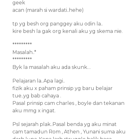
geek
acan (marah si wardati..hehe)
tp yg besh org panggey aku odin la..
kire besh la gak org kenali aku yg skema nie.
*********
Masalah..*
*********
Byk la masalah aku ada skunk…
Pelajaran la..Apa lagi..
fizik aku x paham prinsip yg baru belajar
tue..yg bab cahaya .
Pasal prinsip cam charles , boyle dan tekanan
aku mmg x ingat.
Psl sejarah plak..Pasal benda yg aku minat
cam tamadun Rom , Athen , Yunani suma aku