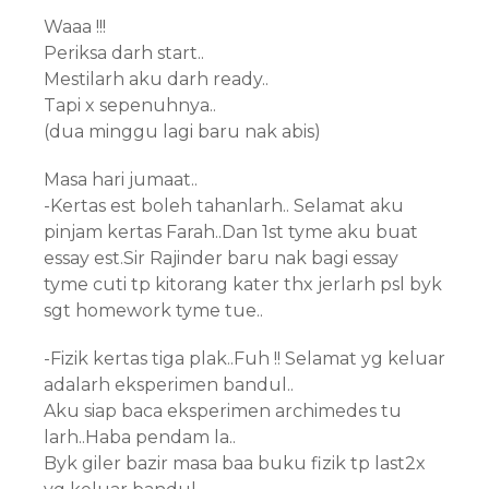
**********************
Waaa !!!
Periksa darh start..
Mestilarh aku darh ready..
Tapi x sepenuhnya..
(dua minggu lagi baru nak abis)
Masa hari jumaat..
-Kertas est boleh tahanlarh.. Selamat aku
pinjam kertas Farah..Dan 1st tyme aku buat
essay est.Sir Rajinder baru nak bagi essay
tyme cuti tp kitorang kater thx jerlarh psl byk
sgt homework tyme tue..
-Fizik kertas tiga plak..Fuh !! Selamat yg keluar
adalarh eksperimen bandul..
Aku siap baca eksperimen archimedes tu
larh..Haba pendam la..
Byk giler bazir masa baa buku fizik tp last2x