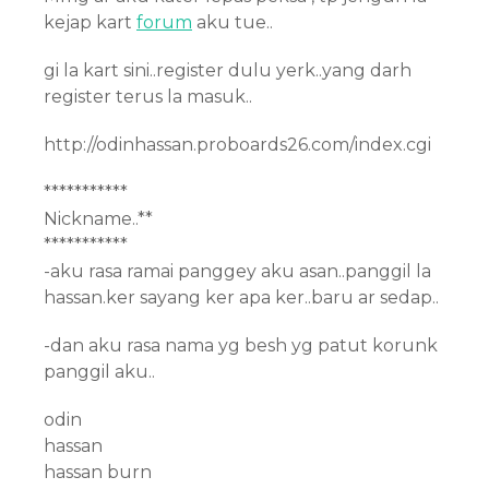
kejap kart
forum
aku tue..
gi la kart sini..register dulu yerk..yang darh
register terus la masuk..
http://odinhassan.proboards26.com/index.cgi
***********
Nickname..**
***********
-aku rasa ramai panggey aku asan..panggil la
hassan.ker sayang ker apa ker..baru ar sedap..
-dan aku rasa nama yg besh yg patut korunk
panggil aku..
odin
hassan
hassan burn