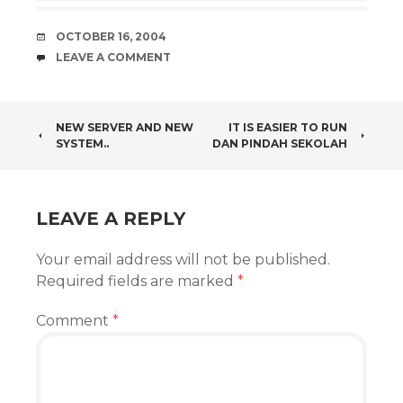
DATE
OCTOBER 16, 2004
COMMENTS
LEAVE A COMMENT
POST
NEW SERVER AND NEW
IT IS EASIER TO RUN
SYSTEM..
DAN PINDAH SEKOLAH
NAVIGATION
LEAVE A REPLY
Your email address will not be published.
Required fields are marked
*
Comment
*