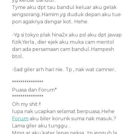
yg keluar bandul..
Tyme aku dpt tau bandul keluar aku gelak
sengsorang..Hamim yg duduk depan aku tue
pon agaknya dengar kot.. Hehe
-Yg si tokyo plak hina2x aku psl aku dpt jawap
fizik.Yerla , dier ejek aku muka cam mentol
dan ada persamaan cam bandul..Hampesh
btol..
-Sad giler arh hari nie.. Tp , nak wat camner..
***************
Puasa dan Forum*
***************
Oh my shit !!
lupa nak ucapkan selamat berpuasa..Hehe
Forum
aku biler korunk suma nak masuk..?
Lama giler aku tunggu ..
Mmg ar aku kater lepas peksa , tp jenguh la