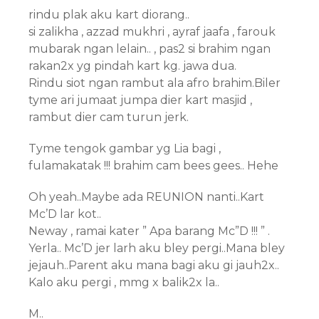
rindu plak aku kart diorang..
si zalikha , azzad mukhri , ayraf jaafa , farouk
mubarak ngan lelain.. , pas2 si brahim ngan
rakan2x yg pindah kart kg. jawa dua.
Rindu siot ngan rambut ala afro brahim.Biler
tyme ari jumaat jumpa dier kart masjid ,
rambut dier cam turun jerk.
Tyme tengok gambar yg Lia bagi ,
fulamakatak !!! brahim cam bees gees.. Hehe
Oh yeah..Maybe ada REUNION nanti..Kart
Mc’D lar kot..
Neway , ramai kater ” Apa barang Mc”D !!! ” .
Yerla.. Mc’D jer larh aku bley pergi..Mana bley
jejauh..Parent aku mana bagi aku gi jauh2x..
Kalo aku pergi , mmg x balik2x la..
M..