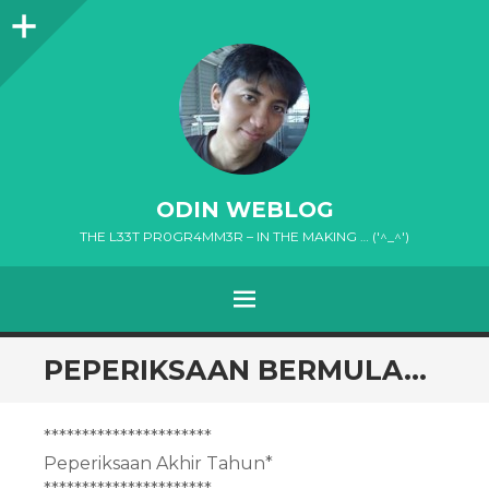
Sidebar
ODIN WEBLOG
THE L33T PR0GR4MM3R – IN THE MAKING … ('^_^')
MENU
SKIP
PEPERIKSAAN BERMULA…
TO
CONTENT
**********************
Peperiksaan Akhir Tahun*