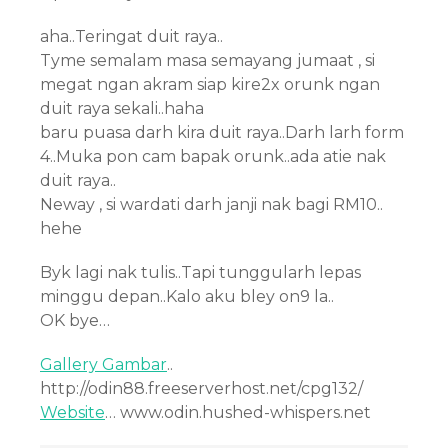
aha..Teringat duit raya..
Tyme semalam masa semayang jumaat , si
megat ngan akram siap kire2x orunk ngan
duit raya sekali..haha
baru puasa darh kira duit raya..Darh larh form
4..Muka pon cam bapak orunk..ada atie nak
duit raya..
Neway , si wardati darh janji nak bagi RM10..
hehe
Byk lagi nak tulis..Tapi tunggularh lepas
minggu depan..Kalo aku bley on9 la..
OK bye…
Gallery Gambar
..
http://odin88.freeserverhost.net/cpg132/
Website
… www.odin.hushed-whispers.net