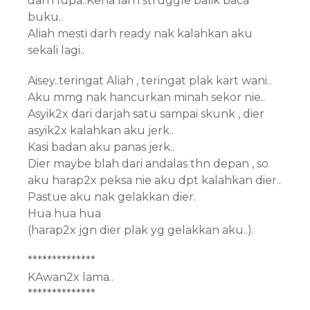
darh lupa..Kena larh struggle balik baca
buku..
Aliah mesti darh ready nak kalahkan aku
sekali lagi..
Aisey..teringat Aliah , teringat plak kart wani..
Aku mmg nak hancurkan minah sekor nie..
Asyik2x dari darjah satu sampai skunk , dier
asyik2x kalahkan aku jerk..
Kasi badan aku panas jerk..
Dier maybe blah dari andalas thn depan , so
aku harap2x peksa nie aku dpt kalahkan dier..
Pastue aku nak gelakkan dier.
Hua hua hua
(harap2x jgn dier plak yg gelakkan aku..).
**************
KAwan2x lama..
**************